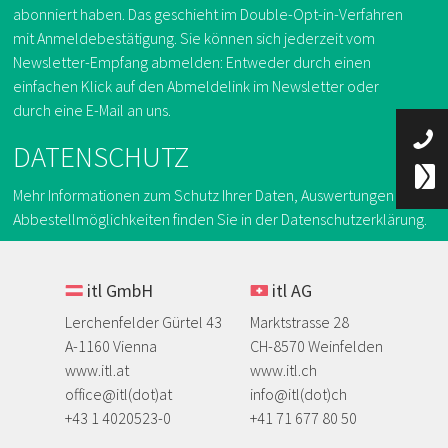
abonniert haben. Das geschieht im Double-Opt-in-Verfahren
mit Anmeldebestätigung. Sie können sich jederzeit vom
Newsletter-Empfang abmelden: Entweder durch einen
einfachen Klick auf den Abmeldelink im Newsletter oder
durch eine E-Mail an uns.
DATENSCHUTZ
Mehr Informationen zum Schutz Ihrer Daten, Auswertungen und
Abbestellmöglichkeiten finden Sie in der
Datenschutzerklärung
.
itl GmbH
itl AG
Lerchenfelder Gürtel 43
Marktstrasse 28
A-1160 Vienna
CH-8570 Weinfelden
www.itl.at
www.itl.ch
office@itl(dot)at
info@itl(dot)ch
​+43 1 4020523-0
+41 71 677 80 50