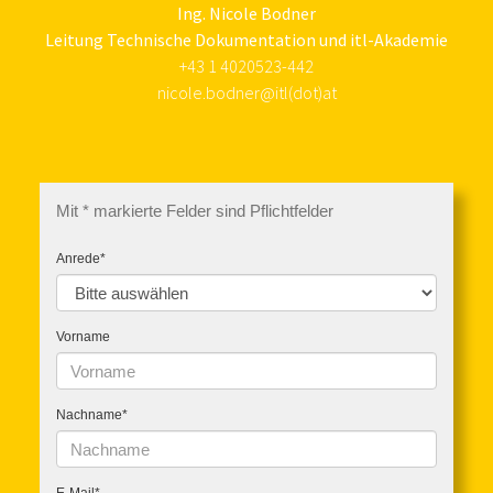
Ing. Nicole Bodner
Leitung Technische Dokumentation und itl-Akademie
+43 1 4020523-442
nicole.bodner@itl(dot)at