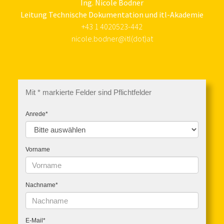
Ing. Nicole Bodner
Leitung Technische Dokumentation und itl-Akademie
+43 1 4020523-442
nicole.bodner@itl(dot)at