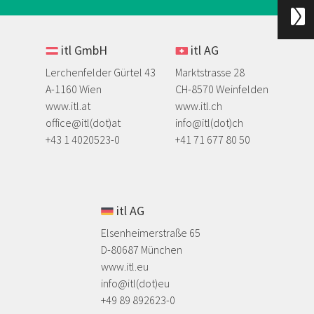
itl GmbH
itl AG
Lerchenfelder Gürtel 43
Marktstrasse 28
A-1160 Wien
CH-8570 Weinfelden
www.itl.at
www.itl.ch
office@itl(dot)at
info@itl(dot)ch
​+43 1 4020523-0
+41 71 677 80 50
itl AG
Elsenheimerstraße 65
D-80687 München
www.itl.eu
info@itl(dot)eu
​+49 89 892623-0